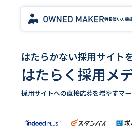
特長
使い方
機
はたらかない採用サイト
はたらく採用メ
採用サイトへの直接応募を増やす
マー