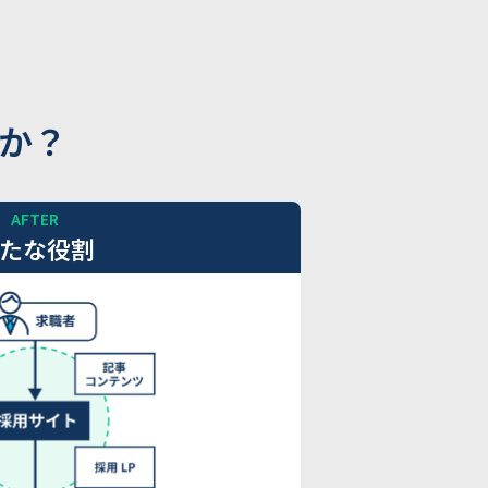
か？
AFTER
たな役割