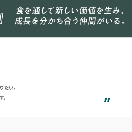
りたい｡
”
す。