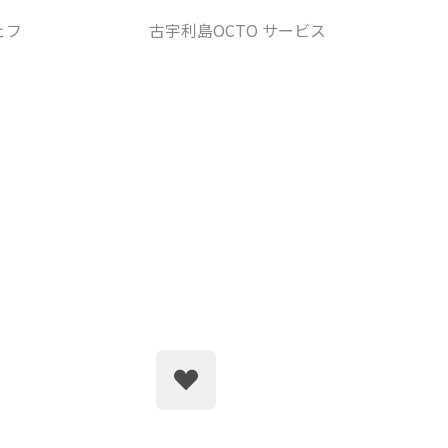
シェフ
古宇利島OCTO サービス
沖