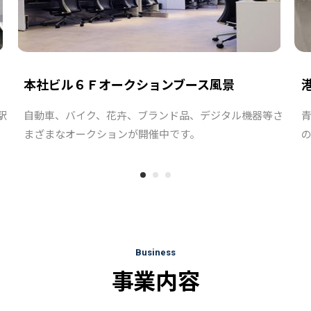
本社ビル６Ｆオークションブース風景
駅
自動車、バイク、花卉、ブランド品、デジタル機器等さ
まざまなオークションが開催中です。
Business
事業内容