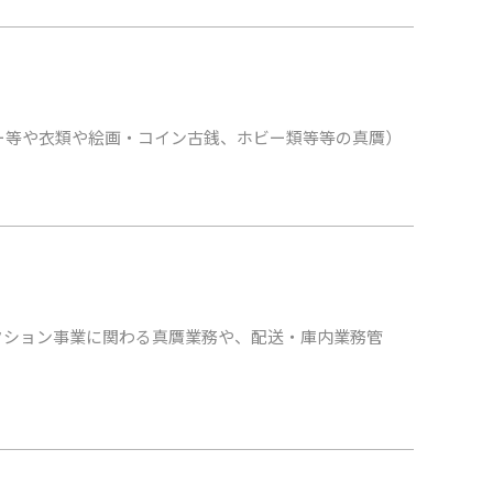
ー等や衣類や絵画・コイン古銭、ホビー類等等の真贋）
クション事業に関わる真贋業務や、配送・庫内業務管